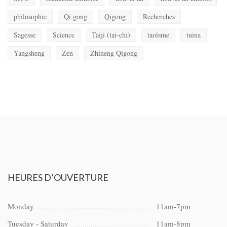
philosophie
Qi gong
Qigong
Recherches
Sagesse
Science
Taiji (tai-chi)
taoïsme
tuina
Yangsheng
Zen
Zhineng Qigong
HEURES
D’OUVERTURE
Monday
11am-7pm
Tuesday - Saturday
11am-8pm