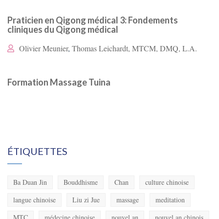
Praticien en Qigong médical 3: Fondements
cliniques du Qigong médical
Olivier Meunier
,
Thomas Leichardt, MTCM, DMQ, L.A.
Formation Massage Tuina
ÉTIQUETTES
Ba Duan Jin
Bouddhisme
Chan
culture chinoise
langue chinoise
Liu zi Jue
massage
meditation
MTC
médecine chinoise
nouvel an
nouvel an chinois