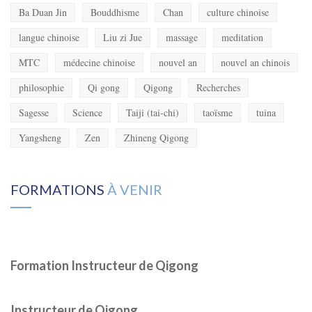
Ba Duan Jin
Bouddhisme
Chan
culture chinoise
langue chinoise
Liu zi Jue
massage
meditation
MTC
médecine chinoise
nouvel an
nouvel an chinois
philosophie
Qi gong
Qigong
Recherches
Sagesse
Science
Taiji (tai-chi)
taoïsme
tuina
Yangsheng
Zen
Zhineng Qigong
FORMATIONS
À VENIR
Formation Instructeur de Qigong
Instructeur de Qigong