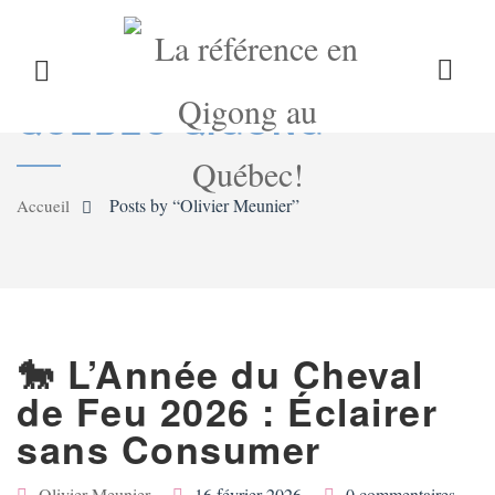
LE QIGONG
L’INSTITUT
COURS
AUTHOR
ARCHIVE FOR:
QUEBEC QIGONG
CALENDRIER
BLOG
BOUTIQUE
Posts by “Olivier Meunier”
Accueil
CONTACT
🐎 L’Année du Cheval
de Feu 2026 : Éclairer
sans Consumer
Olivier Meunier
16 février 2026
0 commentaires