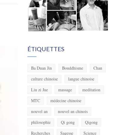
ÉTIQUETTES
Ba Duan Jin
Bouddhisme
Chan
culture chinoise
langue chinoise
Liu zi Jue
massage
meditation
MTC
médecine chinoise
nouvel an
nouvel an chinois
philosophie
Qi gong
Qigong
Recherches
Sagesse
Science