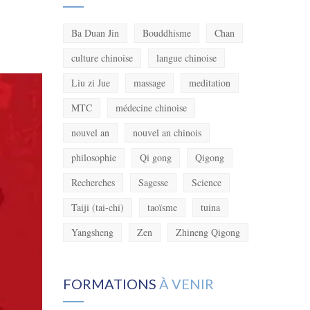
Ba Duan Jin
Bouddhisme
Chan
culture chinoise
langue chinoise
Liu zi Jue
massage
meditation
MTC
médecine chinoise
nouvel an
nouvel an chinois
philosophie
Qi gong
Qigong
Recherches
Sagesse
Science
Taiji (tai-chi)
taoïsme
tuina
Yangsheng
Zen
Zhineng Qigong
FORMATIONS
À VENIR