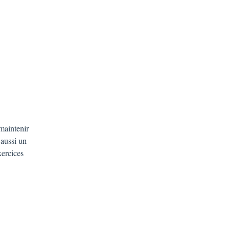
 maintenir
 aussi un
xercices