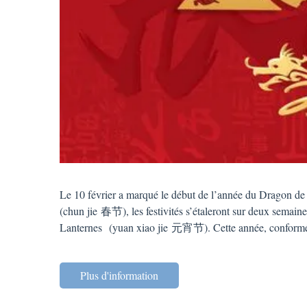
Le 10 février a marqué le début de l’année du Dragon de 
(chun jie 春节), les festivités s’étaleront sur deux semaines
Lanternes (yuan xiao jie 元宵节). Cette année, conforméme
Plus d'information