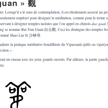
guan » 觀
. Lorsqu’il a le sens de contemplation, il est étroitement associé au pr
non seulement employé pour désigner la méditation, comme pour le terme
n
 servant à désigner temples taoïstes que l’on appel en chinois
dao
guan
eijing se nomme Bai Yun Guan 白云觀. Ceci les distingue des temples bo
e, nommé Shao Lin Si 少林寺.
raduire la pratique méditative bouddhiste du Vipassanā (pāli) ou vipaśy
ection ».
ait un oiseau avec les yeux grands ouverts. Par ailleurs, la partie gauc
rue.