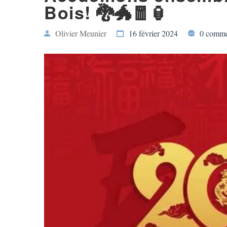
Bois! 🐉🐲🧧🏮
Olivier Meunier
16 février 2024
0 comme