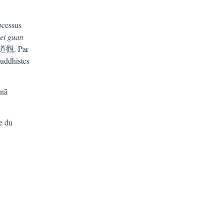
ocessus
ei guan
道觀. Par
uddhistes
anā
he du