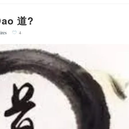
 Dao 道?
ires
4