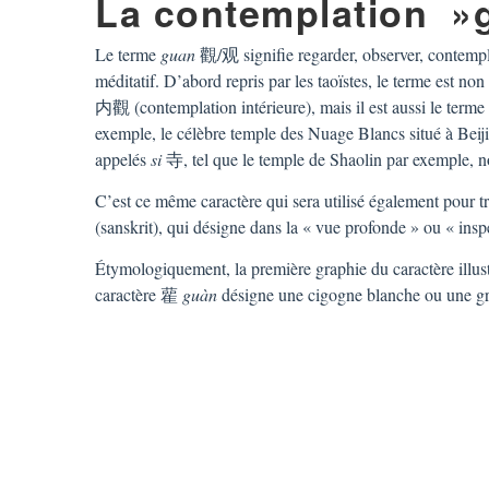
La contemplation »
Le terme
guan
觀/观 signifie regarder, observer, contempler
méditatif. D’abord repris par les taoïstes, le terme est 
内觀 (contemplation intérieure), mais il est aussi le terme
exemple, le célèbre temple des Nuage Blancs situé à B
appelés
si
寺, tel que le temple de Shaolin par exempl
C’est ce même caractère qui sera utilisé également pour t
(sanskrit), qui désigne dans la « vue profonde » ou « insp
Étymologiquement, la première graphie du caractère illustr
caractère 雚
guàn
désigne une cigogne blanche ou une g