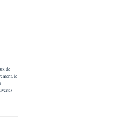
eux de
vement, le
u
uvertes