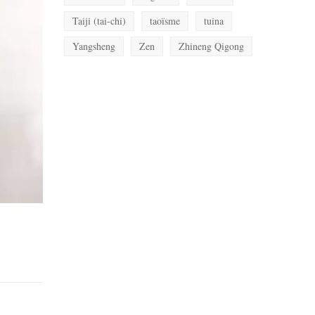
Taiji (tai-chi)
taoïsme
tuina
Yangsheng
Zen
Zhineng Qigong