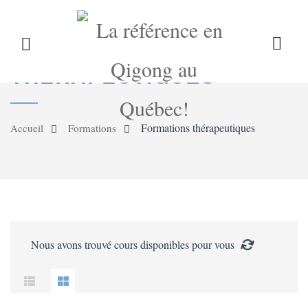
LE QIGONG
L’INSTITUT
COURS
FORMATIONS
THÉRAPEUTIQUES
CALENDRIER
BLOG
BOUTIQUE
Formations thérapeutiques
Accueil
Formations
CONTACT
Nous avons trouvé
cours disponibles pour vous