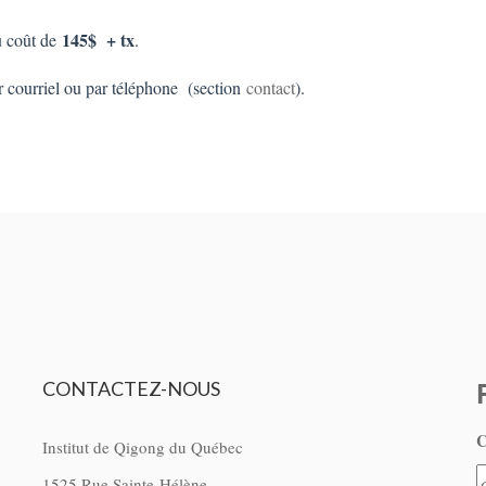
145$ + tx
u coût de
.
r courriel ou par téléphone (section
contact
).
CONTACTEZ-NOUS
C
Institut de Qigong du Québec
1525 Rue Sainte-Hélène