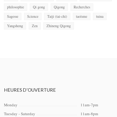
philosophie
Qi gong
Qigong
Recherches
Sagesse
Science
Taiji (tai-chi)
taoïsme
tuina
Yangsheng
Zen
Zhineng Qigong
HEURES
D’OUVERTURE
Monday
11am-7pm
Tuesday - Saturday
11am-8pm