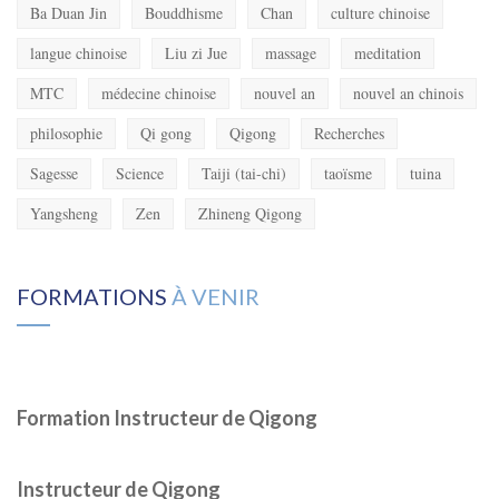
Ba Duan Jin
Bouddhisme
Chan
culture chinoise
langue chinoise
Liu zi Jue
massage
meditation
MTC
médecine chinoise
nouvel an
nouvel an chinois
philosophie
Qi gong
Qigong
Recherches
Sagesse
Science
Taiji (tai-chi)
taoïsme
tuina
Yangsheng
Zen
Zhineng Qigong
FORMATIONS
À VENIR
Formation Instructeur de Qigong
Instructeur de Qigong