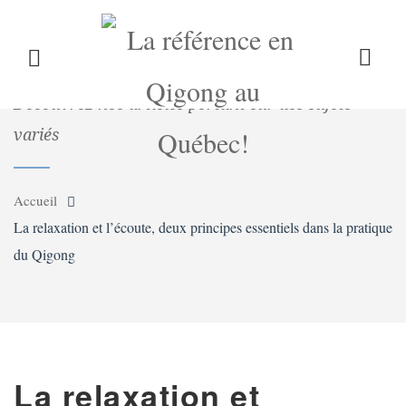
LE QIGONG
L’INSTITUT
COURS
ARTICLE
DE BLOG
Découvrez nos articles portant sur des sujets
variés
CALENDRIER
BLOG
BOUTIQUE
Accueil
La relaxation et l’écoute, deux principes essentiels dans la pratique
du Qigong
CONTACT
La relaxation et