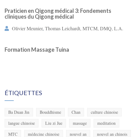
Praticien en Qigong médical 3: Fondements
cliniques du Qigong médical
Olivier Meunier
,
Thomas Leichardt, MTCM, DMQ, L.A.
Formation Massage Tuina
ÉTIQUETTES
Ba Duan Jin
Bouddhisme
Chan
culture chinoise
langue chinoise
Liu zi Jue
massage
meditation
MTC
médecine chinoise
nouvel an
nouvel an chinois