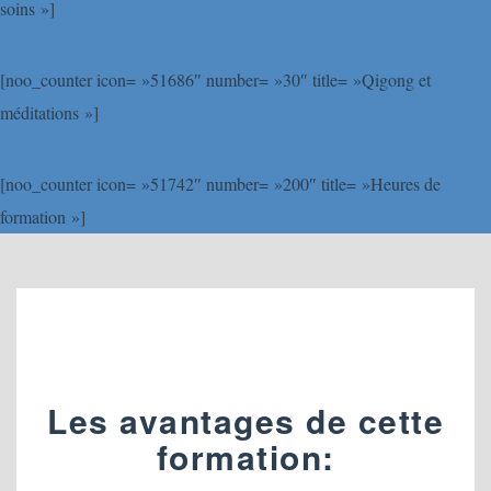
soins »]
[noo_counter icon= »51686″ number= »30″ title= »Qigong et
méditations »]
[noo_counter icon= »51742″ number= »200″ title= »Heures de
formation »]
Les avantages de cette
formation: