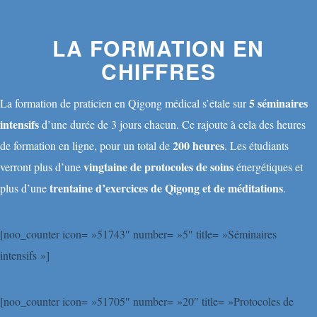
LA FORMATION EN
CHIFFRES
5 séminaires
La formation de praticien en Qigong médical s’étale sur
intensifs
d’une durée de 3 jours chacun. Ce rajoute à cela des heures
200 heures
de formation en ligne, pour un total de
. Les étudiants
vingtaine de protocoles de soins
verront plus d’une
énergétiques et
trentaine d’exercices de Qigong et de méditations
plus d’une
.
[noo_counter icon= »51743″ number= »5″ title= »Séminaires
intensifs »]
[noo_counter icon= »51705″ number= »20″ title= »Protocoles de