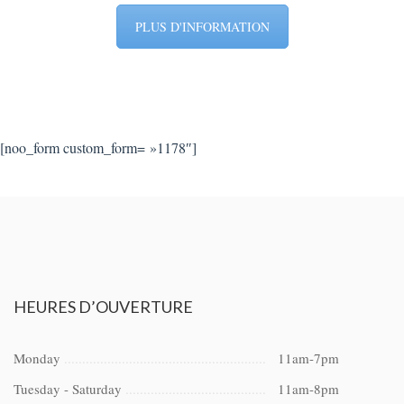
PLUS D'INFORMATION
[noo_form custom_form= »1178″]
HEURES
D’OUVERTURE
Monday
11am-7pm
Tuesday - Saturday
11am-8pm