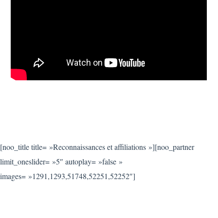
[noo_title title= »Reconnaissances et affiliations »][noo_partner
limit_oneslider= »5″ autoplay= »false »
images= »1291,1293,51748,52251,52252″]