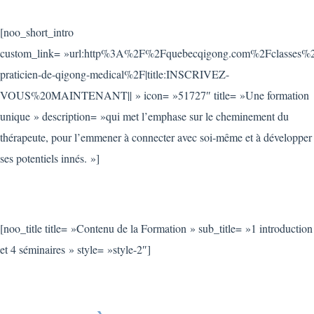
[noo_short_intro
custom_link= »url:http%3A%2F%2Fquebecqigong.com%2Fclasses%2
praticien-de-qigong-medical%2F|title:INSCRIVEZ-
VOUS%20MAINTENANT|| » icon= »51727″ title= »Une formation
unique » description= »qui met l’emphase sur le cheminement du
thérapeute, pour l’emmener à connecter avec soi-même et à développer
ses potentiels innés. »]
[noo_title title= »Contenu de la Formation » sub_title= »1 introduction
et 4 séminaires » style= »style-2″]