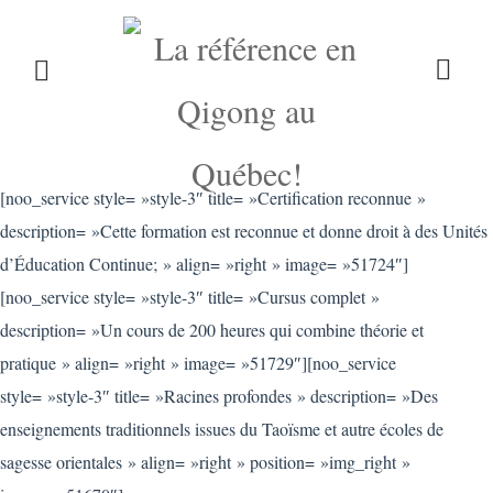
[noo_title title= »Formation de Praticien en Qigong Médical »
LE QIGONG
L’INSTITUT
COURS
sub_title= »Apprenez les fondements de la médecine énergétique
chinoise »]
[noo_service style= »style-3″ title= »Certification reconnue »
CALENDRIER
BLOG
BOUTIQUE
description= »Cette formation est reconnue et donne droit à des Unités
d’Éducation Continue; » align= »right » image= »51724″]
[noo_service style= »style-3″ title= »Cursus complet »
description= »Un cours de 200 heures qui combine théorie et
CONTACT
pratique » align= »right » image= »51729″][noo_service
style= »style-3″ title= »Racines profondes » description= »Des
enseignements traditionnels issues du Taoïsme et autre écoles de
sagesse orientales » align= »right » position= »img_right »