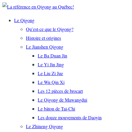
Le Qigong
Qu’est-ce que le Qigong?
Histoire et origines
Le Jianshen Qigong
Le Ba Duan Jin
Le Yi Jin Jing
Le Liu Zi Jue
Le Wu Qin Xi
Les 12 pièces de brocart
Le Qigong de Mawangdui
Le bâton de Tai-Chi
Les douze mouvements de Daoyin
Le Zhineng Qigong