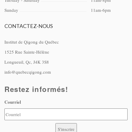
Tuesday - Saturday
11am-8pm
Sunday
11am-6pm
CONTACTEZ-NOUS
Institut de Qigong du Québec
1525 Rue Sainte-Hélène
Longueuil, Qc, J4K 3S8
info@quebecqigong.com
Restez informés!
Courriel
S'inscrire