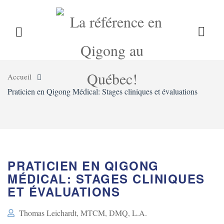
LE QIGONG
L’INSTITUT
COURS
DÉTAILS
DU COURS
Accueil
CALENDRIER
BLOG
BOUTIQUE
Praticien en Qigong Médical: Stages cliniques et évaluations
CONTACT
PRATICIEN EN QIGONG
MÉDICAL: STAGES CLINIQUES
ET ÉVALUATIONS
Thomas Leichardt, MTCM, DMQ, L.A.