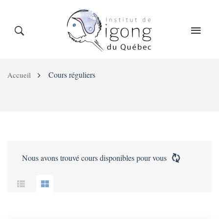
LE QIGONG
L’INSTITUT
COURS
COURS
RÉGULIERS
Cours réguliers
Accueil
CALENDRIER
BLOG
BOUTIQUE
CONTACT
Nous avons trouvé
cours disponibles pour vous