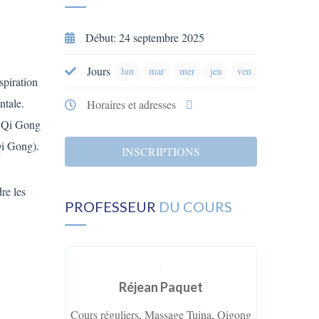
Début: 24 septembre 2025
Jours
lun
mar
mer
jeu
ven
spiration
ntale.
Horaires et adresses
e Qi Gong
Qi Gong).
INSCRIPTIONS
re les
PROFESSEUR
DU COURS
Réjean Paquet
Cours réguliers
,
Massage Tuina
,
Qigong