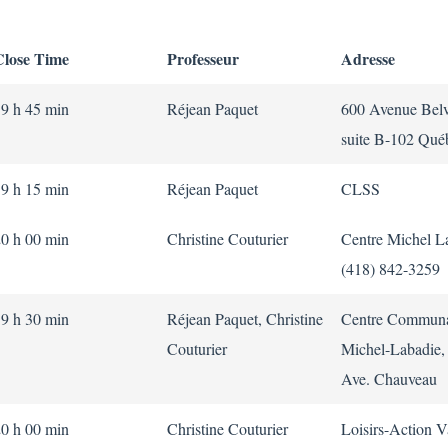
Close Time
Professeur
Adresse
19 h 45 min
Réjean Paquet
600 Avenue Belv
suite B-102 Qué
19 h 15 min
Réjean Paquet
CLSS
20 h 00 min
Christine Couturier
Centre Michel L
(418) 842-3259
19 h 30 min
Réjean Paquet, Christine
Centre Communa
Couturier
Michel-Labadie,
Ave. Chauveau
20 h 00 min
Christine Couturier
Loisirs-Action V