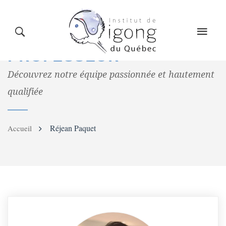
LE QIGONG
L’INSTITUT
COURS
BIOGRAPHIE
DU
PROFESSEUR
Découvrez notre équipe passionnée et hautement
CALENDRIER
BLOG
BOUTIQUE
qualifiée
Réjean Paquet
Accueil
CONTACT