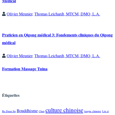
Médical
Olivier Meunier
,
Thomas Leichardt, MTCM, DMQ, L.A.
Praticien en Qigong médical 3: Fondements cliniques du Qigong
médical
Olivier Meunier
,
Thomas Leichardt, MTCM, DMQ, L.A.
Formation Massage Tuina
Étiquettes
culture chinoise
Bouddhisme
Ba Duan Jin
Chan
langue chinoise
Liu zi