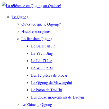
Le Qigong
Qu’est-ce que le Qigong?
Histoire et origines
Le Jianshen Qigong
Le Ba Duan Jin
Le Yi Jin Jing
Le Liu Zi Jue
Le Wu Qin Xi
Les 12 pièces de brocart
Le Qigong de Mawangdui
Le bâton de Tai-Chi
Les douze mouvements de Daoyin
Le Zhineng Qigong