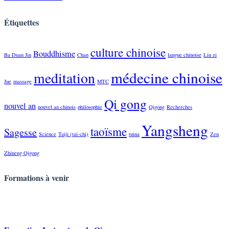
Étiquettes
culture chinoise
Bouddhisme
Ba Duan Jin
Chan
langue chinoise
Liu zi
médecine chinoise
meditation
Jue
massage
MTC
Qi gong
nouvel an
nouvel an chinois
philosophie
Qigong
Recherches
Yangsheng
taoïsme
Sagesse
Science
Taiji (tai-chi)
tuina
Zen
Zhineng Qigong
Formations
à venir