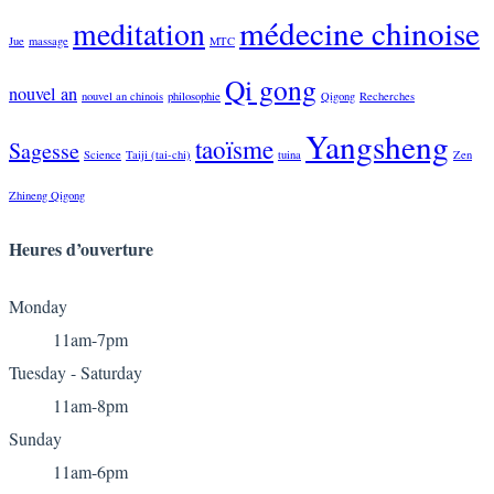
médecine chinoise
meditation
Jue
massage
MTC
Qi gong
nouvel an
nouvel an chinois
philosophie
Qigong
Recherches
Yangsheng
taoïsme
Sagesse
Science
Taiji (tai-chi)
tuina
Zen
Zhineng Qigong
Heures
d’ouverture
Monday
11am-7pm
Tuesday - Saturday
11am-8pm
Sunday
11am-6pm