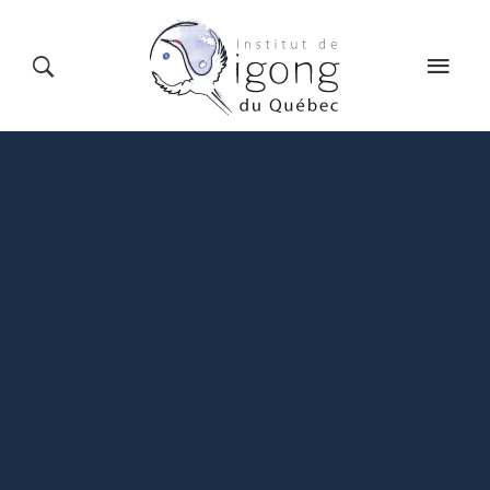
LE QIGONG
L’INSTITUT
COURS
CALENDRIER
BLOG
BOUTIQUE
CONTACT