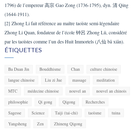
1796) de l’empereur 高宗 Gao Zong (1736-1795), dyn. 清 Qing
(1644-1911).
[2] Zhong Li fait référence au maître taoïste semi-légendaire
Zhong Li Quan, fondateur de l’école 钟呂 Zhong Lü, considéré
par les taoïstes comme l’un des Huit Immortels (八仙 bā xiān).
ÉTIQUETTES
Ba Duan Jin
Bouddhisme
Chan
culture chinoise
langue chinoise
Liu zi Jue
massage
meditation
MTC
médecine chinoise
nouvel an
nouvel an chinois
philosophie
Qi gong
Qigong
Recherches
Sagesse
Science
Taiji (tai-chi)
taoïsme
tuina
Yangsheng
Zen
Zhineng Qigong