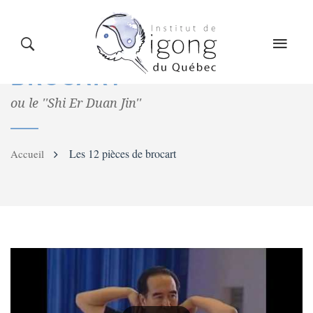
LE QIGONG
L’INSTITUT
COURS
LES
12 PIÈCES DE
BROCART
ou le ''Shi Er Duan Jin''
CALENDRIER
BLOG
BOUTIQUE
Les 12 pièces de brocart
Accueil
CONTACT