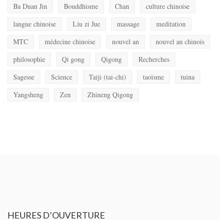
Ba Duan Jin
Bouddhisme
Chan
culture chinoise
langue chinoise
Liu zi Jue
massage
meditation
MTC
médecine chinoise
nouvel an
nouvel an chinois
philosophie
Qi gong
Qigong
Recherches
Sagesse
Science
Taiji (tai-chi)
taoïsme
tuina
Yangsheng
Zen
Zhineng Qigong
HEURES
D’OUVERTURE