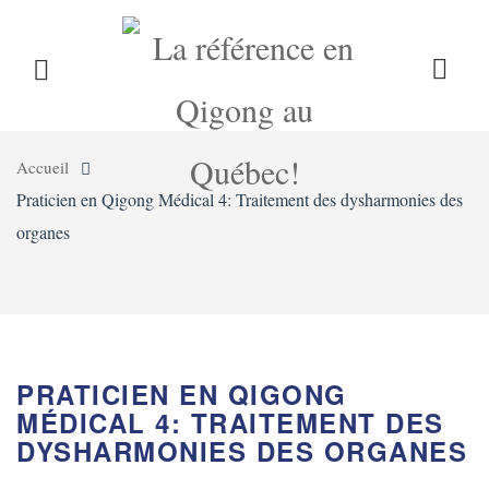
LE QIGONG
L’INSTITUT
COURS
DÉTAILS
DU COURS
Accueil
CALENDRIER
BLOG
BOUTIQUE
Praticien en Qigong Médical 4: Traitement des dysharmonies des
organes
CONTACT
PRATICIEN EN QIGONG
MÉDICAL 4: TRAITEMENT DES
DYSHARMONIES DES ORGANES