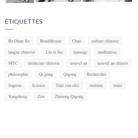
ÉTIQUETTES
Ba Duan Jin
Bouddhisme
Chan
culture chinoise
langue chinoise
Liu zi Jue
massage
meditation
MTC
médecine chinoise
nouvel an
nouvel an chinois
philosophie
Qi gong
Qigong
Recherches
Sagesse
Science
Taiji (tai-chi)
taoïsme
tuina
Yangsheng
Zen
Zhineng Qigong