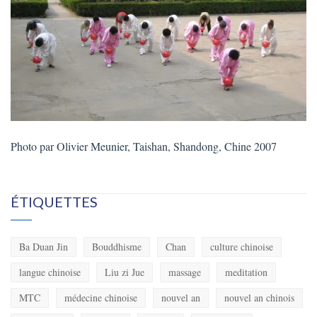
Photo par Olivier Meunier, Taishan, Shandong, Chine 2007
ÉTIQUETTES
Ba Duan Jin
Bouddhisme
Chan
culture chinoise
langue chinoise
Liu zi Jue
massage
meditation
MTC
médecine chinoise
nouvel an
nouvel an chinois