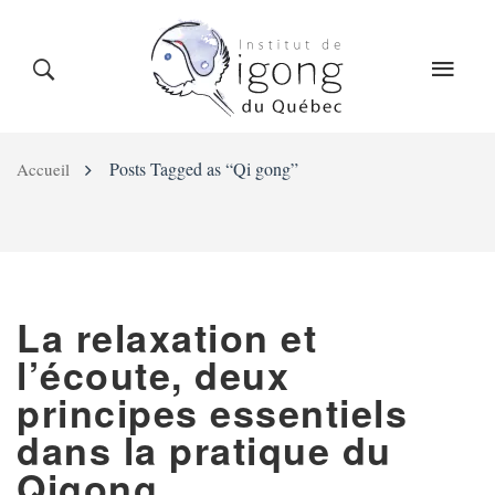
LE QIGONG
L’INSTITUT
COURS
QI
GONG
Posts Tagged as “Qi gong”
Accueil
CALENDRIER
BLOG
BOUTIQUE
La relaxation et
CONTACT
l’écoute, deux
principes essentiels
dans la pratique du
Qigong