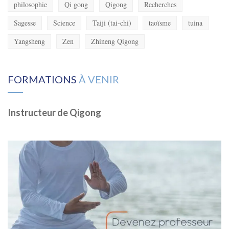
philosophie
Qi gong
Qigong
Recherches
Sagesse
Science
Taiji (tai-chi)
taoïsme
tuina
Yangsheng
Zen
Zhineng Qigong
FORMATIONS
À VENIR
Instructeur de Qigong