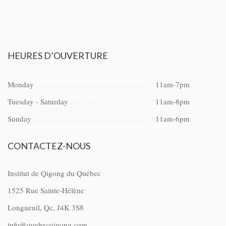
HEURES
D’OUVERTURE
Monday
11am-7pm
Tuesday - Saturday
11am-8pm
Sunday
11am-6pm
CONTACTEZ-NOUS
Institut de Qigong du Québec
1525 Rue Sainte-Hélène
Longueuil, Qc, J4K 3S8
info@quebecqigong.com