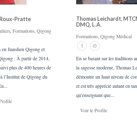
Thomas Leichardt, MTC
Roux-Pratte
DMQ, L.A.
uliers
,
Formations
,
Qigong
Formations
,
Qigong Médical
 en Jianshen Qigong et
igong : À partir de 2014,
En se basant sur les traditions a
uivi plus de 400 heures de
la sagesse moderne, Thomas Le
à l’Institut de Qigong du
démontre un haut niveau de co
n...
et est très apprécié autant en tan
qu'enseignant que...
Profile
Voir le Profile