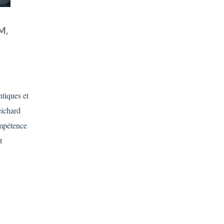
M,
ntiques et
ichard
mpétence
t