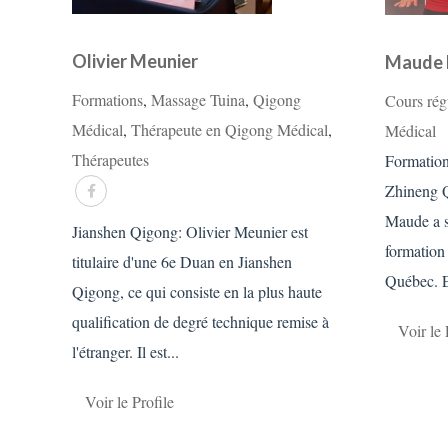
Olivier Meunier
Maude 
Formations
,
Massage Tuina
,
Qigong
Cours rég
Médical
,
Thérapeute en Qigong Médical
,
Médical
Thérapeutes
Formation
Zhineng Q
Maude a s
Jianshen Qigong: Olivier Meunier est
formation 
titulaire d'une 6e Duan en Jianshen
Québec. E
Qigong, ce qui consiste en la plus haute
qualification de degré technique remise à
Voir le 
l'étranger. Il est...
Voir le Profile