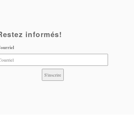
Restez informés!
ourriel
S'inscrire