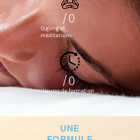
/
0
Qigong et
méditations
/
0
Heures de formation
UNE
FORMULE