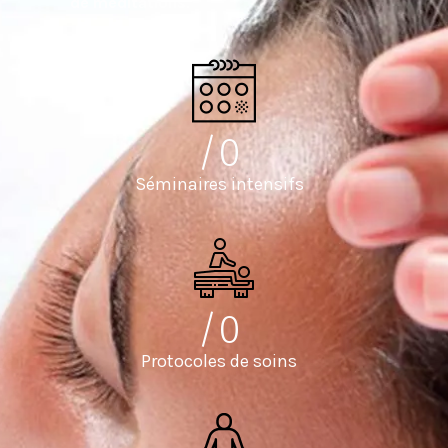
de méditations
.
/
0
Séminaires intensifs
/
0
Protocoles de soins