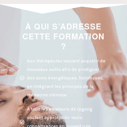
À QUI S’ADRESSE
CETTE FORMATION
?
Aux thérapeutes voulant acquérir de
nouveaux outils afin de prodiguer
des soins énergétiques, holistiques,
en intégrant les principes de la
médecine chinoise.
À tous les amateurs de Qigong
voulant approfondir leurs
connaissances en suivant une