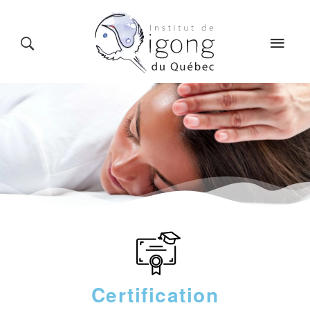
LE QIGONG
L’INSTITUT
COURS
CALENDRIER
BLOG
BOUTIQUE
CONTACT
Certification