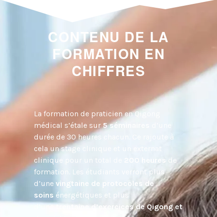
CONTENU DE LA
FORMATION EN
CHIFFRES
La formation de praticien en Qigong
médical s’étale sur
5 séminaires
d’une
durée de 30 heures chacun. Ce rajoute à
cela un stage clinique et un externat
clinique pour un total de
200 heures
de
formation. Les étudiants verront plus
d’une
vingtaine de protocoles de
soins
énergétiques et plus
d’une
trentaine d’exercices de Qigong et