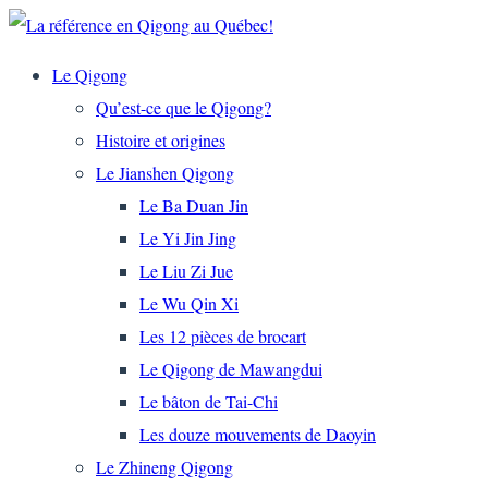
Le Qigong
Qu’est-ce que le Qigong?
Histoire et origines
Le Jianshen Qigong
Le Ba Duan Jin
Le Yi Jin Jing
Le Liu Zi Jue
Le Wu Qin Xi
Les 12 pièces de brocart
Le Qigong de Mawangdui
Le bâton de Tai-Chi
Les douze mouvements de Daoyin
Le Zhineng Qigong