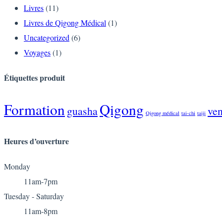
Livres
(11)
Livres de Qigong Médical
(1)
Uncategorized
(6)
Voyages
(1)
Étiquettes
produit
Formation
Qigong
guasha
ve
Qigong médical
tai-chi
taiji
Heures
d’ouverture
Monday
11am-7pm
Tuesday - Saturday
11am-8pm