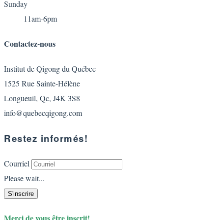
Sunday
11am-6pm
Contactez-nous
Institut de Qigong du Québec
1525 Rue Sainte-Hélène
Longueuil, Qc, J4K 3S8
info@quebecqigong.com
Restez informés!
Courriel
Please wait...
S'inscrire
Merci de vous être inscrit!