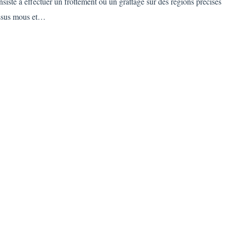
iste à effectuer un frottement ou un grattage sur des régions précises
tissus mous et…