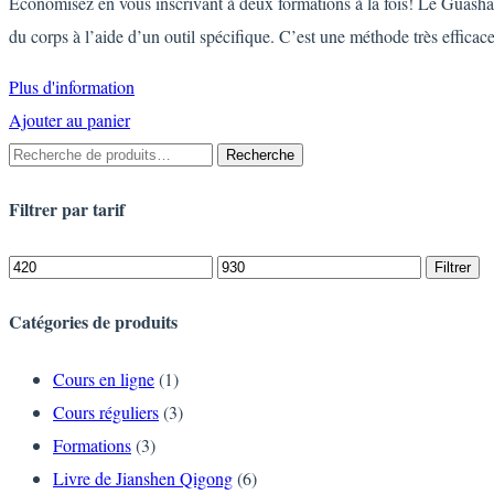
Économisez en vous inscrivant à deux formations à la fois! Le Guasha e
du corps à l’aide d’un outil spécifique. C’est une méthode très efficac
Plus d'information
Ajouter au panier
Recherche
Recherche
pour :
Filtrer
par tarif
Prix
Prix
Filtrer
min
max
Catégories
de produits
Cours en ligne
(1)
Cours réguliers
(3)
Formations
(3)
Livre de Jianshen Qigong
(6)