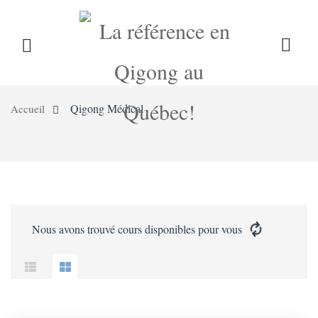
LE QIGONG
L’INSTITUT
COURS
QIGONG
MÉDICAL
Qigong Médical
Accueil
CALENDRIER
BLOG
BOUTIQUE
CONTACT
Nous avons trouvé
cours disponibles pour vous