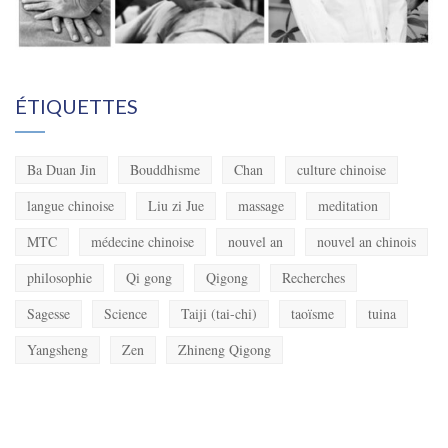
ÉTIQUETTES
Ba Duan Jin
Bouddhisme
Chan
culture chinoise
langue chinoise
Liu zi Jue
massage
meditation
MTC
médecine chinoise
nouvel an
nouvel an chinois
philosophie
Qi gong
Qigong
Recherches
Sagesse
Science
Taiji (tai-chi)
taoïsme
tuina
Yangsheng
Zen
Zhineng Qigong