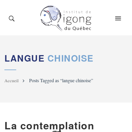
LE QIGONG
L’INSTITUT
COURS
CALENDRIER
BLOG
BOUTIQUE
LANGUE
CHINOISE
Posts Tagged as “langue chinoise”
Accueil
CONTACT
La contemplation