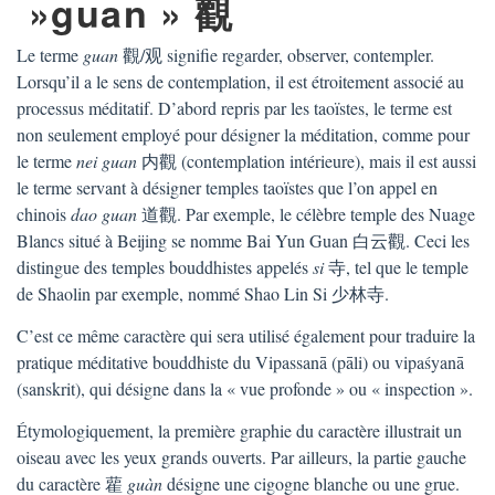
»guan » 觀
Le terme
guan
觀/观 signifie regarder, observer, contempler.
Lorsqu’il a le sens de contemplation, il est étroitement associé au
processus méditatif. D’abord repris par les taoïstes, le terme est
non seulement employé pour désigner la méditation, comme pour
le terme
nei guan
内觀 (contemplation intérieure), mais il est aussi
le terme servant à désigner temples taoïstes que l’on appel en
chinois
dao
guan
道觀. Par exemple, le célèbre temple des Nuage
Blancs situé à Beijing se nomme Bai Yun Guan 白云觀. Ceci les
distingue des temples bouddhistes appelés
si
寺, tel que le temple
de Shaolin par exemple, nommé Shao Lin Si 少林寺.
C’est ce même caractère qui sera utilisé également pour traduire la
pratique méditative bouddhiste du Vipassanā (pāli) ou vipaśyanā
(sanskrit), qui désigne dans la « vue profonde » ou « inspection ».
Étymologiquement, la première graphie du caractère illustrait un
oiseau avec les yeux grands ouverts. Par ailleurs, la partie gauche
du caractère 雚
guàn
désigne une cigogne blanche ou une grue.