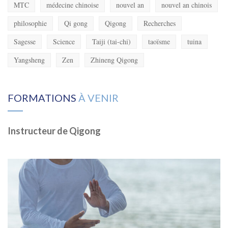
MTC
médecine chinoise
nouvel an
nouvel an chinois
philosophie
Qi gong
Qigong
Recherches
Sagesse
Science
Taiji (tai-chi)
taoïsme
tuina
Yangsheng
Zen
Zhineng Qigong
FORMATIONS
À VENIR
Instructeur de Qigong