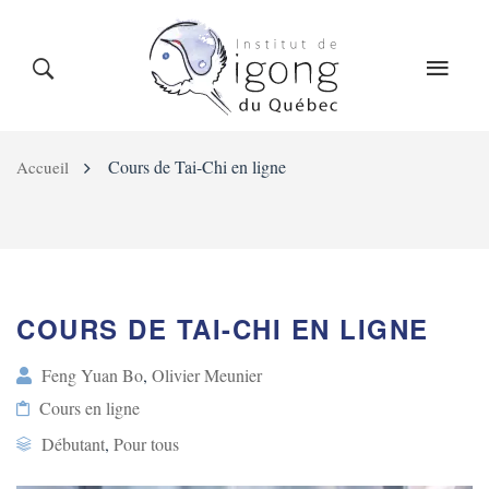
LE QIGONG
L’INSTITUT
COURS
DÉTAILS
DU COURS
Cours de Tai-Chi en ligne
Accueil
CALENDRIER
BLOG
BOUTIQUE
COURS DE TAI-CHI EN LIGNE
CONTACT
Feng Yuan Bo
,
Olivier Meunier
Cours en ligne
Débutant
,
Pour tous